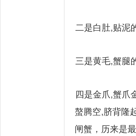
二是白肚,贴泥
三是黄毛,蟹腿
四是金爪,蟹爪
螯腾空,脐背隆
闸蟹，历来是最