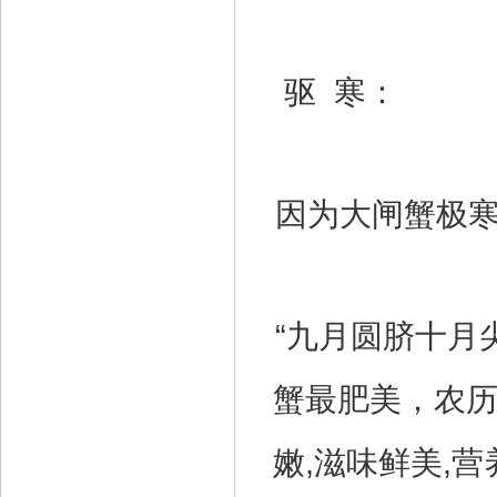
驱 寒：
因为大闸蟹极
“九月圆脐十月
蟹最肥美，农历
嫩,滋味鲜美,