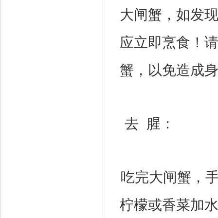
大闸蟹，如发
应立即烹食！
蟹，以免造成
去 腥：
吃完大闸蟹，
柠檬或香菜加