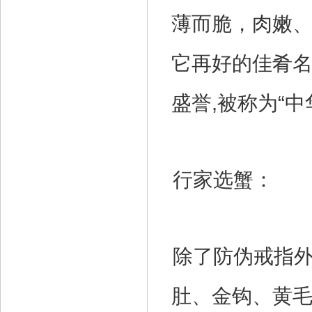
薄而脆，肉嫩
它再好的佳肴名
盛誉,被称为“
行家选蟹：
除了防伪戒指
肚、金钩、黄