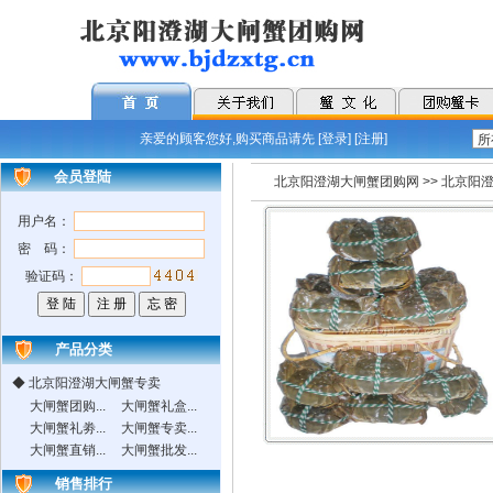
亲爱的顾客您好,购买商品请先 [
登录
] [
注册
]
会员登陆
北京阳澄湖大闸蟹团购网
>>
北京阳
用户名：
密 码：
验证码：
产品分类
◆
北京阳澄湖大闸蟹专卖
大闸蟹团购...
大闸蟹礼盒...
大闸蟹礼劵...
大闸蟹专卖...
大闸蟹直销...
大闸蟹批发...
销售排行