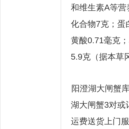
和维生素A等营
化合物7克；蛋
黄酸0.71毫克
5.9克（据本草
阳澄湖大闸蟹
湖大闸蟹3对或
运费送货上门服