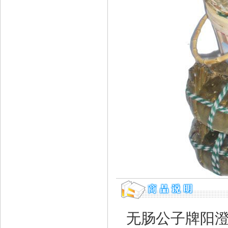
无肠公子牌阳澄