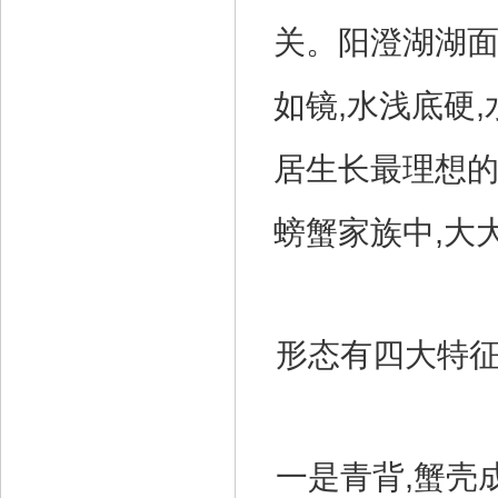
关。阳澄湖湖面
如镜,水浅底硬,
居生长最理想的
螃蟹家族中,大
形态有四大特征
一是青背,蟹壳