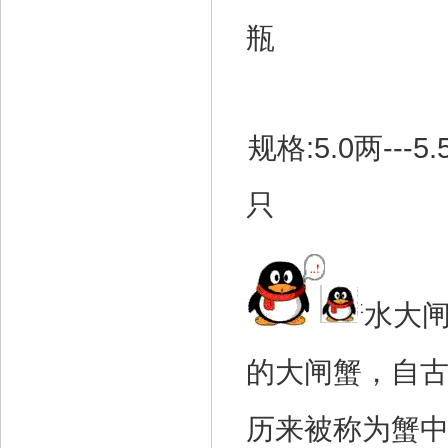
瓶
规格:5.0两---5
只
阳澄湖清水大闸
的大闸蟹，自古
历来被称为蟹