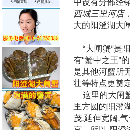
中设有分部经
大闸蟹直销...
大闸蟹批发...
西城三里河店
大的阳澄湖大
“大闸蟹”是
有“蟹中之王”
是其他河蟹所
壮等特点更奠定
这里的大闸蟹
里方圆的阳澄湖
茂,延伸宽阔,
宫。所以,阳澄