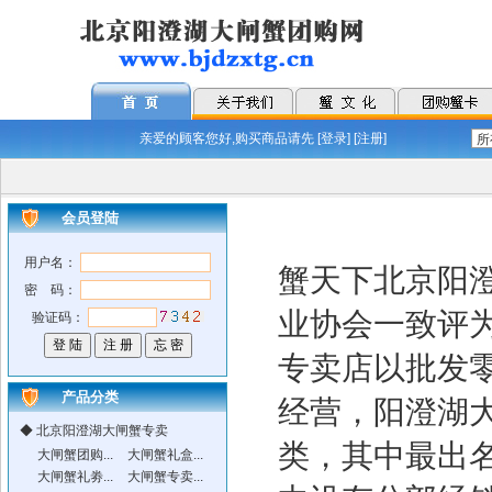
亲爱的顾客您好,购买商品请先 [
登录
] [
注册
]
会员登陆
用户名：
蟹天下
北京阳
密 码：
业协会一致评
验证码：
专卖店以批发
产品分类
经营，阳澄湖
◆
北京阳澄湖大闸蟹专卖
类，其中最出
大闸蟹团购...
大闸蟹礼盒...
大闸蟹礼劵...
大闸蟹专卖...