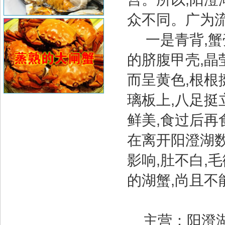
众不同。广为
一是青背,蟹
的脐腹甲壳,晶
而呈黄色,根根
璃板上,八足挺
鲜美,食过后再
在离开阳澄湖
影响,肚不白,
的湖蟹,尚且不
主营：阳澄湖